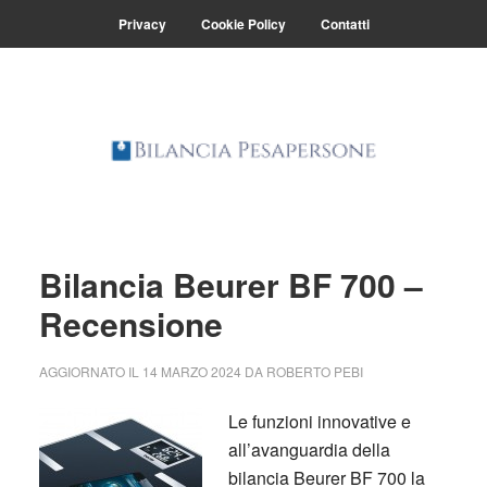
Skip
Skip
Privacy
Cookie Policy
Contatti
to
to
main
primary
content
sidebar
Bilancia Beurer BF 700 –
Recensione
AGGIORNATO IL
14 MARZO 2024
DA
ROBERTO PEBI
Le funzioni innovative e
all’avanguardia della
bilancia Beurer BF 700 la