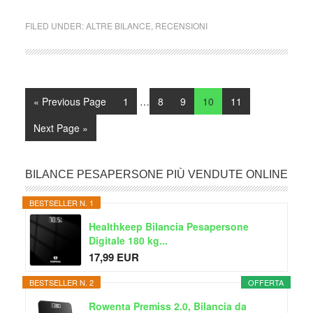
FILED UNDER:
ALTRE BILANCE
,
RECENSIONI
Interim
Go
Page
Page
Page
Page
Page
«
Previous Page
1
…
8
9
10
11
pages
to
omitted
Go
Next Page »
to
Primary
BILANCE PESAPERSONE PIÙ VENDUTE ONLINE
Sidebar
BESTSELLER N. 1
Healthkeep Bilancia Pesapersone
Digitale 180 kg...
17,99 EUR
BESTSELLER N. 2
OFFERTA
Rowenta Premiss 2.0, Bilancia da