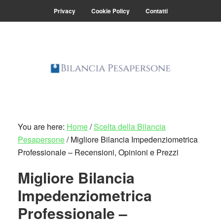
Skip
Skip
Privacy
Cookie Policy
Contatti
to
to
main
primary
content
sidebar
You are here:
Home
/
Scelta della Bilancia
Pesapersone
/
Migliore Bilancia Impedenziometrica
Professionale – Recensioni, Opinioni e Prezzi
Migliore Bilancia
Impedenziometrica
Professionale –