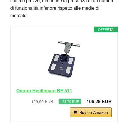
l’ottimo prezzo, ma anche la presenza di un numero
di funzionalità inferiore rispetto alle medie di
mercato.
OFFERTA
Omron Healthcare BF-511
106,29 EUR
129,99 EUR
−23,70 EUR
Buy on Amazon