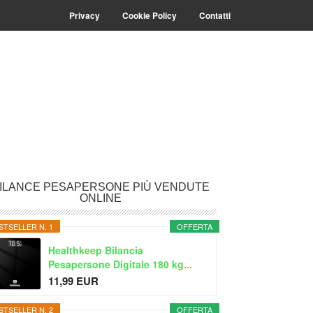
Privacy
Cookie Policy
Contatti
rimary
ILANCE PESAPERSONE PIÙ VENDUTE
ONLINE
idebar
STSELLER N. 1
OFFERTA
Healthkeep Bilancia
Pesapersone Digitale 180 kg...
11,99 EUR
STSELLER N. 2
OFFERTA