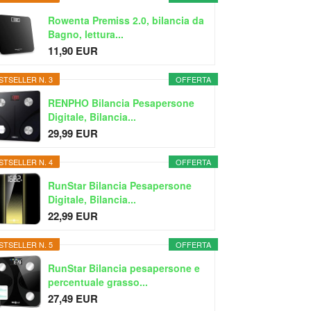
Rowenta Premiss 2.0, bilancia da
Bagno, lettura...
11,90 EUR
STSELLER N. 3
OFFERTA
RENPHO Bilancia Pesapersone
Digitale, Bilancia...
29,99 EUR
STSELLER N. 4
OFFERTA
RunStar Bilancia Pesapersone
Digitale, Bilancia...
22,99 EUR
STSELLER N. 5
OFFERTA
RunStar Bilancia pesapersone e
percentuale grasso...
27,49 EUR