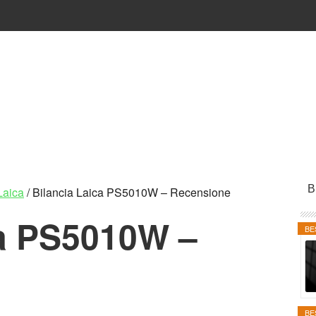
P
B
Laica
/
Bilancia Laica PS5010W – Recensione
S
ca PS5010W –
BE
BE