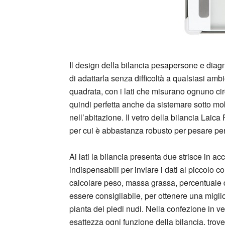
Il design della bilancia pesapersone e dia
di adattarla senza difficoltà a qualsiasi am
quadrata, con i lati che misurano ognuno ci
quindi perfetta anche da sistemare sotto mob
nell’abitazione. Il vetro della bilancia La
per cui è abbastanza robusto per pesare pe
Ai lati la bilancia presenta due strisce in acci
indispensabili per inviare i dati al piccolo 
calcolare peso, massa grassa, percentuale di
essere consigliabile, per ottenere una migli
pianta dei piedi nudi. Nella confezione in ve
esattezza ogni funzione della bilancia, trov