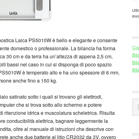
Ulti
Imm
gnostica Laica PS5010W è bello e elegante e consente
Com
biente domestico o professionale. La bilancia ha forma
Bil
rca 30 cm e da terra ha un’altezza di appena 2,5 cm,
Bil
ili bassi nel caso in cui si disponga di poco spazio
Bil
ica PS5010W è temperato alto e ha uno spessore di 6 mm,
rsone anche fino a 150 kg.
aio satinato sotto i quali si trovano gli elettrodi,
Se
computer che si trova sotto allo schermo e potere
this
 ritenzione idrica e muscolatura scheletrica. Risulta
web
ore conducibilità elettrica, bagnare leggermente la
ndita, oltre al manuale di istruzioni che descrive con
erete anche due batterie al litio CR2032 da 3V, ovvero