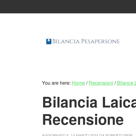
Skip
Skip
to
to
main
primary
content
sidebar
You are here:
Home
/
Recensioni
/
Bilance 
Bilancia Lai
Recensione
AGGIORNATO IL
14 MARZO 2024
DA
ROBERTO PEBI